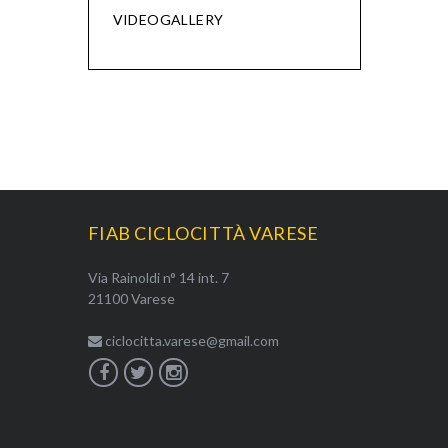
VIDEOGALLERY
FIAB CICLOCITTÀ VARESE
Via Rainoldi n° 14 int. 7
21100 Varese
ciclocitta.varese@gmail.com