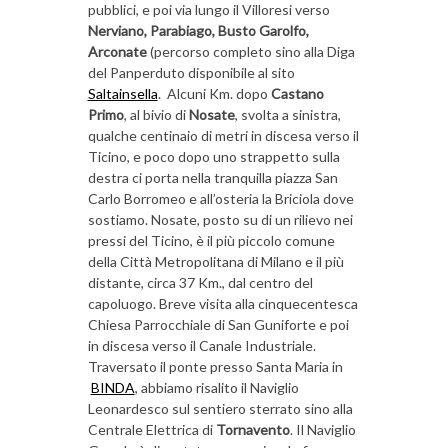
pubblici, e poi via lungo il Villoresi verso
Nerviano, Parabiago, Busto Garolfo,
Arconate
(percorso completo sino alla Diga
del Panperduto disponibile al sito
Saltainsella
. Alcuni Km. dopo
Castano
Primo
, al bivio di
Nosate
, svolta a sinistra,
qualche centinaio di metri in discesa verso il
Ticino, e poco dopo uno strappetto sulla
destra ci porta nella tranquilla piazza San
Carlo Borromeo e all’osteria la Briciola dove
sostiamo. Nosate, posto su di un rilievo nei
pressi del Ticino, è il più piccolo comune
della Città Metropolitana di Milano e il più
distante, circa 37 Km., dal centro del
capoluogo. Breve visita alla cinquecentesca
Chiesa Parrocchiale di San Guniforte e poi
in discesa verso il Canale Industriale.
Traversato il ponte presso Santa Maria in
BINDA
, abbiamo risalito il Naviglio
Leonardesco sul sentiero sterrato sino alla
Centrale Elettrica di
Tornavento
. Il Naviglio