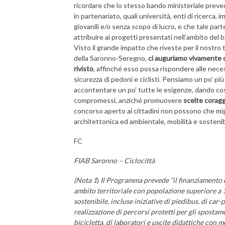
ricordare che lo stesso bando ministeriale prevede
in partenariato, quali università, enti di ricerca,
giovanili e/o senza scopo di lucro, e che tale pa
attribuire ai progetti presentati nell’ambito del 
Visto il grande impatto che riveste per il nostro 
della Saronno-Seregno,
ci auguriamo vivamente c
rivisto
, affinché esso possa rispondere alle neces
sicurezza di pedoni e ciclisti. Pensiamo un po’ pi
accontentare un po’ tutte le esigenze, dando così 
compromessi, anziché promuovere
scelte coragg
concorso aperto ai cittadini non possono che migli
architettonica ed ambientale, mobilità e sostenibi
FC
FIAB Saronno – Ciclocittà
(Nota 1
)
Il Programma prevede “il finanziamento di 
ambito territoriale con popolazione superiore a 10
sostenibile, incluse iniziative di piedibus, di car-
realizzazione di percorsi protetti per gli spostamen
bicicletta, di laboratori e uscite didattiche con me