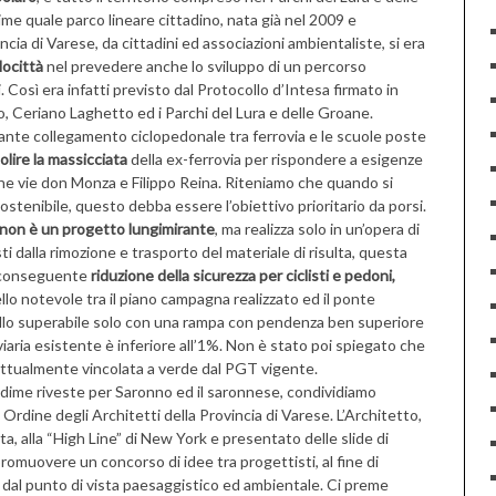
dime quale parco lineare cittadino, nata già nel 2009 e
ncia di Varese, da cittadini ed associazioni ambientaliste, si era
locittà
nel prevedere anche lo sviluppo di un percorso
 Così era infatti previsto dal Protocollo d’Intesa firmato in
, Ceriano Laghetto ed i Parchi del Lura e delle Groane.
sante collegamento ciclopedonale tra ferrovia e le scuole poste
lire la massicciata
della ex-ferrovia per rispondere a esigenze
cine vie don Monza e Filippo Reina. Riteniamo che quando si
ostenibile, questo debba essere l’obiettivo prioritario da porsi.
 non è un progetto lungimirante
, ma realizza solo in un’opera di
ti dalla rimozione e trasporto del materiale di risulta, questa
conseguente
riduzione della sicurezza per ciclisti e pedoni,
llo notevole tra il piano campagna realizzato ed il ponte
livello superabile solo con una rampa con pendenza ben superiore
iaria esistente è inferiore all’1%. Non è stato poi spiegato che
a, attualmente vincolata a verde dal PGT vigente.
sedime riveste per Saronno ed il saronnese, condividiamo
rdine degli Architetti della Provincia di Varese. L’Architetto,
a, alla “High Line” di New York e presentato delle slide di
promuovere un concorso di idee tra progettisti, al fine di
o, dal punto di vista paesaggistico ed ambientale. Ci preme