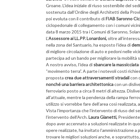
Groane. L’idea iniziale di riuso sostenibile del se
sostenuta dall’Ordine degli Architetti della Provi
poi evoluta con il contributo di
FIAB Saronno Cic
ciclopedonale di collegamento con i comuni vicini.
data 8 marzo 2015 tra i Comuni di Saronno, Solaro
L’
Assessore ai LL.PP. Lonardoni,
oltre all’interes
nella zona del Santuario, ha esposto l’idea di
demo
di migliore circolazione di auto e pedoni nelle vi
partecipa ad un bando per migliorare la mobilità s
A nostro avviso, l’idea di
sbancare la massicciata
“movimento terra”. A parte i notevoli costi richies
proposta
crea due attraversamenti stradali
con 
nonché una barriera architettonica
con un dislive
ferroviario posto a circa 8 metri di altezza. Dis
all’attuale, mentre la pendenza della rampa ferrov
utilizzo si vorrebbe fare dell’area così realizzat
Vista l’importanza che l’intervento di riuso del 
l’intervento dell’Arch.
Laura Gianetti,
Presidente O
dopo aver accennato a soluzioni realizzate in quot
opere realizzate, ha invitato l’amministrazione a 
trovare le migliori soluzioni anche, e soprattutt