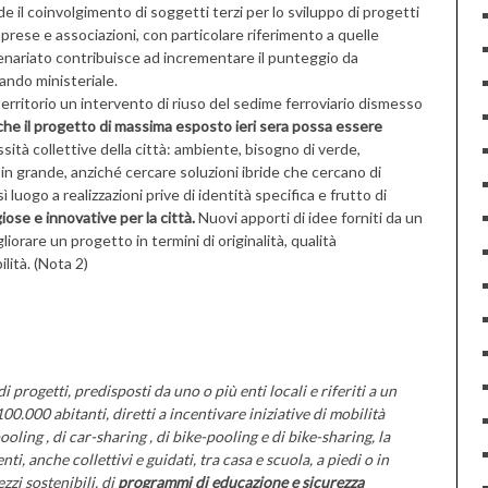
 il coinvolgimento di soggetti terzi per lo sviluppo di progetti
 imprese e associazioni, con particolare riferimento a quelle
rtenariato contribuisce ad incrementare il punteggio da
bando ministeriale.
territorio un intervento di riuso del sedime ferroviario dismesso
he il progetto di massima esposto ieri sera possa essere
sità collettive della città: ambiente, bisogno di verde,
ù in grande, anziché cercare soluzioni ibride che cercano di
luogo a realizzazioni prive di identità specifica e frutto di
iose e innovative per la città.
Nuovi apporti di idee forniti da un
orare un progetto in termini di originalità, qualità
lità. (Nota 2)
progetti, predisposti da uno o più enti locali e riferiti a un
0.000 abitanti, diretti a incentivare iniziative di mobilità
pooling , di car-sharing , di bike-pooling e di bike-sharing, la
ti, anche collettivi e guidati, tra casa e scuola, a piedi o in
zzi sostenibili, di
programmi di educazione e sicurezza