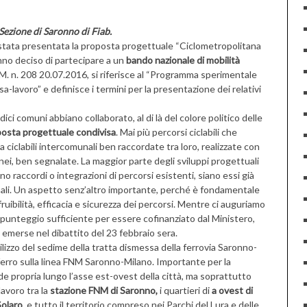
 Sezione di Saronno di Fiab.
è stata presentata la proposta progettuale “Ciclometropolitana
no deciso di partecipare a un
bando nazionale di mobilità
M. n. 208 20.07.2016, si riferisce al “Programma sperimentale
a-lavoro” e definisce i termini per la presentazione dei relativi
i comuni abbiano collaborato, al di là del colore politico delle
osta progettuale condivisa
. Mai più percorsi ciclabili che
a ciclabili intercomunali ben raccordate tra loro, realizzate con
ei, ben segnalate. La maggior parte degli sviluppi progettuali
no raccordi o integrazioni di percorsi esistenti, siano essi già
unali. Un aspetto senz’altro importante, perché è fondamentale
ruibilità, efficacia e sicurezza dei percorsi. Mentre ci auguriamo
punteggio sufficiente per essere cofinanziato dal Ministero,
emerse nel dibattito del 23 febbraio sera.
lizzo del sedime della tratta dismessa della ferrovia Saronno-
n ferro sulla linea FNM Saronno-Milano. Importante per la
e propria lungo l’asse est-ovest della città, ma soprattutto
avoro tra la
stazione FNM di Saronno,
i quartieri di
a ovest di
Solaro
, e tutto il territorio compreso nei Parchi del Lura e delle