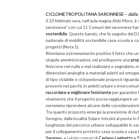
CICLOMETROPOLITANA SARONNESE –
dalla
Il 23 febbraio sera, nell’aula magna Aldo Moro, 
saronnese” con cui 11 Comuni del saronnese han
sostenibile
. Questo bando, che fa seguito del D.
nazionale di mobilità sostenibile casa-scuola e cas
progetti (Nota 1).
Riteniamo estremamente positivo il fatto che undic
singole amministrazioni, nel predisporre una
prop
finiscono nel nulla o mal realizzate o segnalate, m
dimensioni analoghe e materiali adatti ed omogen
di tipo ciclabile o ciclopedonale proposti riguarda
presenti nei parchi, in ambiti urbani o intercom
raccordare e migliorare l’esistente
per garantire f
vivamente che il progetto possa raggiungere un 
vorremmo riprendere alcune delle considerazioni 
Tra quanto proposto emerge la previsione di riuti
Seregno, dalla località Solaro Introini al ponte i
lunghezza del percorso urbano sviluppabile in sed
per il collegamento protetto casa-scuola e casa-l
Saronno
e i vicini comuni di
Ceriano Laghetto
e