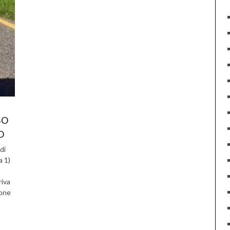
SO
O
di
a 1)
riva
ione