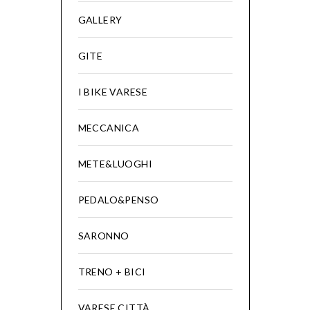
GALLERY
GITE
I BIKE VARESE
MECCANICA
METE&LUOGHI
PEDALO&PENSO
SARONNO
TRENO + BICI
VARESE CITTÀ