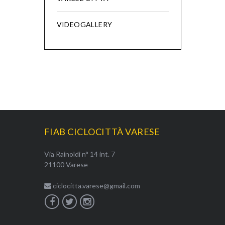
VIDEOGALLERY
FIAB CICLOCITTÀ VARESE
Via Rainoldi n° 14 int. 7
21100 Varese
ciclocitta.varese@gmail.com