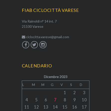
FIAB CICLOCITTÀ VARESE
Via Rainoldi n° 14 int. 7
21100 Varese
ciclocitta.varese@gmail.com
CALENDARIO
Dicembre 2023
L
M
M
G
V
S
D
1
2
3
4
5
6
7
8
9
10
11
12
13
14
15
16
17