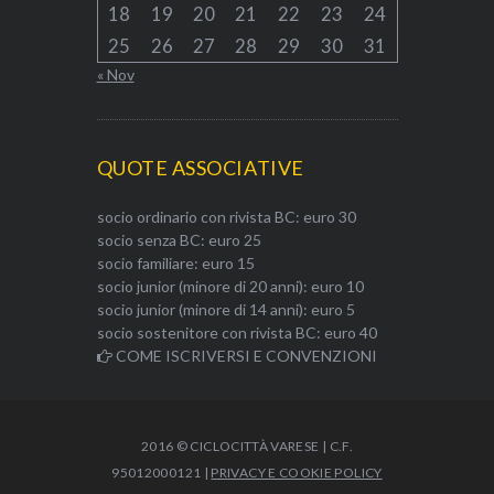
18
19
20
21
22
23
24
25
26
27
28
29
30
31
« Nov
QUOTE ASSOCIATIVE
socio ordinario con rivista BC: euro 30
socio senza BC: euro 25
socio familiare: euro 15
socio junior (minore di 20 anni): euro 10
socio junior (minore di 14 anni): euro 5
socio sostenitore con rivista BC: euro 40
COME ISCRIVERSI E CONVENZIONI
2016 © CICLOCITTÀ VARESE | C.F.
95012000121 |
PRIVACY E COOKIE POLICY