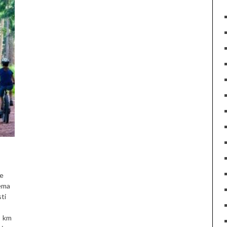
he
ema
sti
!) km