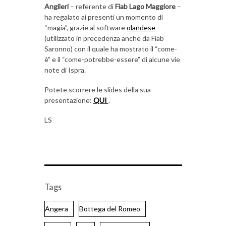
Angileri
– referente di
Fiab Lago Maggiore
–
ha regalato ai presenti un momento di
“magia”, grazie al software
olandese
(utilizzato in precedenza anche da Fiab
Saronno) con il quale ha mostrato il “come-
è” e il “come-potrebbe-essere” di alcune vie
note di Ispra.
Potete scorrere le slides della sua
presentazione:
QUI
.
LS
Tags
Angera
Bottega del Romeo