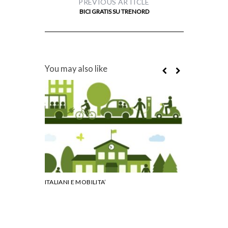
PREVIOUS ARTICLE
BICI GRATIS SU TRENORD
You may also like
ITALIANI E MOBILITA’
BICI GRATIS S