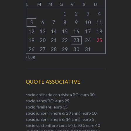
L
M
M
G
V
S
D
1
2
3
4
5
6
7
8
9
10
11
12
13
14
15
16
17
18
19
20
21
22
23
24
25
26
27
28
29
30
31
« Lug
QUOTE ASSOCIATIVE
socio ordinario con rivista BC: euro 30
socio senza BC: euro 25
socio familiare: euro 15
socio junior (minore di 20 anni): euro 10
socio junior (minore di 14 anni): euro 5
socio sostenitore con rivista BC: euro 40