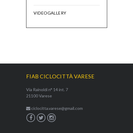
VIDEOGALLERY
FIAB CICLOCITTÀ VARESE
Via Rainoldi n° 14 int. 7
21100 Varese
ciclocitta.varese@gmail.com